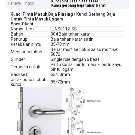
,
kunci pintu stainless steel
Cahaya Tinggi:
Kunci gerbang baja tahan karat
Kunci Pintu Masuk Baja Rinsing / Kunci Gerbang Baja
Untuk Pintu Masuk Logam
Spesifikasi:
Nomor Item
LLNS0112-SS
Bahan
304 Baja tahan karat
Penutup
Baja tahan karat satin
Ketebalan pintu
35-70mm
Benar mortise 5585/palsu mortise
Mengunci tubuh
5072
Silinder
Single role dengan 6 beat
Pintu kamar, pintu masuk, pintu kayu,
Tersedia untuk
pintu logam
Backset
55/50mm
Jarak pusat tubuh
85/72mm
kunci