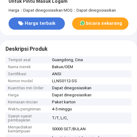
Untuk Pintu Masuk Logam
Harga：Dapat dinegosiasikan
MOQ：Dapat dinegosiasikan
Harga terbaik
bicara sekarang
Deskripsi Produk
Tempat asal
Guangdong, Cina
Nama merek
Bakue/OEM
Sertifikasi
ANSI
Nomor model
LLNS0112-SS
Kuantitas min Order
Dapat dinegosiasikan
Harga
Dapat dinegosiasikan
Kemasan rincian
Paket karton
Waktu pengiriman
4-5 minggu
Syarat-syarat
T/T, L/C,
pembayaran
Menyediakan
50000 SET/BULAN
kemampuan