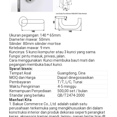
Ukuran pegangan: 140 * 65mm.
Diameter mawar: 50mm.
Silinder: 80mm silinder mortise
Ketebalan mawar: 9 mm.
Kuncinya: 5 kunci komputer atau 3 kunci yang sama.
Fungsi: pintu masuk, privasi, jalan..
Cara menggunakan: Kunci membuka baut mati dan
pegangan membuka baut kunci.
Syarat bisnis:
Tempat Asal
Guangdong, Cina
MOQ dan Harga
Dapat dinegosiasikan
Pembayaran
T/T, L/C, Tunai
Waktu Pengiriman
4-5 minggu
Kemampuan Penyediaan
500,00 set / bulan
Standar yang berlaku
QB/T2474-2000
Manfaat Kita
1. Bakue Commerce Co., Ltd. adalah salah satu
perusahaan terkemuka yang mengkhususkan diri dalam
konstruksi interior dan produk dekorasi seperti perangkat
keras, aksesoris kamar mandi, lampu, papan lantai,tirai dll