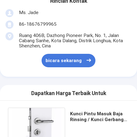
Rincian Kontak
Tentang Kami
Ms. Jade
Tur Pabrik
86-18676799965
Kontrol Kualitas
Ruang 406B, Dazhong Pioneer Park, No. 1, Jalan
Cabang Sanhe, Kota Dalang, Distrik Longhua, Kota
Shenzhen, Cina
Hubungi Kami
Berita
bicara sekarang
Kasus-kasus
Dapatkan Harga Terbaik Untuk
Kunci Pintu Tanggam
Kunci Pintu Masuk Baja
Kunci Pintu Baja Berkualitas
Rinsing / Kunci Gerbang
Baja Untuk Pintu Masuk
Pintu pintu masuk
Logam