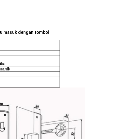
ntu masuk dengan tombol
ika
manik