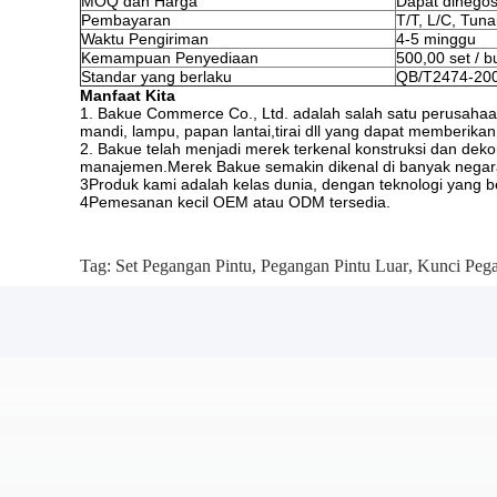
MOQ dan Harga
Dapat dinegos
Pembayaran
T/T, L/C, Tuna
Waktu Pengiriman
4-5 minggu
Kemampuan Penyediaan
500,00 set / b
Standar yang berlaku
QB/T2474-20
Manfaat Kita
1. Bakue Commerce Co., Ltd. adalah salah satu perusahaan
mandi, lampu, papan lantai,tirai dll yang dapat memberik
2. Bakue telah menjadi merek terkenal konstruksi dan dek
manajemen.Merek Bakue semakin dikenal di banyak negar
3Produk kami adalah kelas dunia, dengan teknologi yang be
4Pemesanan kecil OEM atau ODM tersedia.
Tag:
Set Pegangan Pintu
,
Pegangan Pintu Luar
,
Kunci Pega