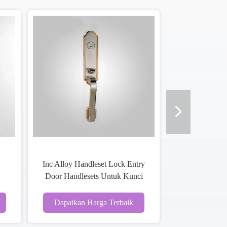
 Pintu Pintu
rior Dua baut
a Terbaik