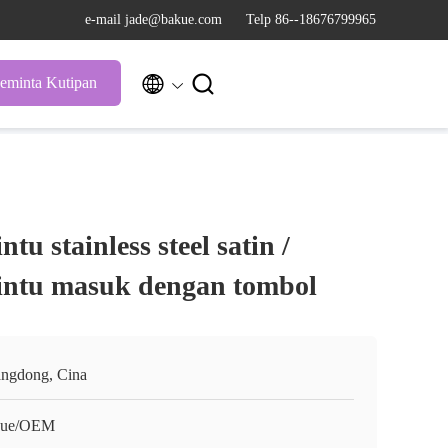
e-mail jade@bakue.com
Telp 86--18676799965


eminta Kutipan
u stainless steel satin /
ntu masuk dengan tombol
ngdong, Cina
kue/OEM