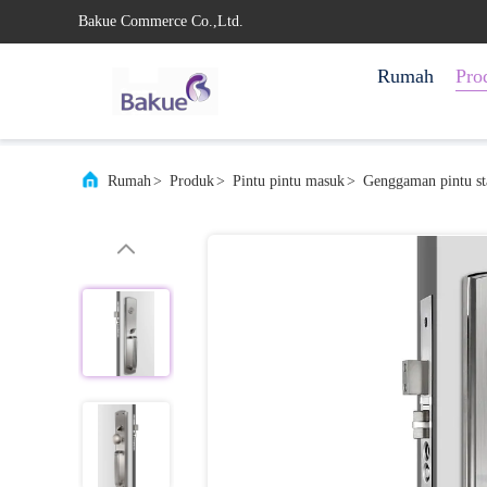
Bakue Commerce Co.,Ltd.
Rumah
Pro
Rumah
>
Produk
>
Pintu pintu masuk
>
Genggaman pintu sta