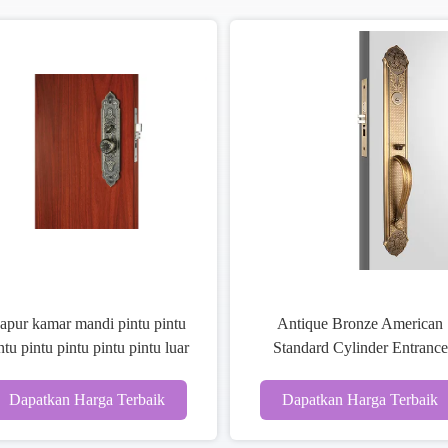
Gelang pintu perunggu mewah
Satin Nikel Pintu
Amerika Standar Silinder Seng
Dengan Lever Inte
paduan
Dapatkan Harga Terbaik
Dapatkan Harg