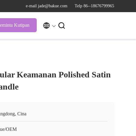
e-mail jade@bakue.com
Telp 86--18676799965


eminta Kutipan
ular Keamanan Polished Satin
andle
ngdong, Cina
kue/OEM