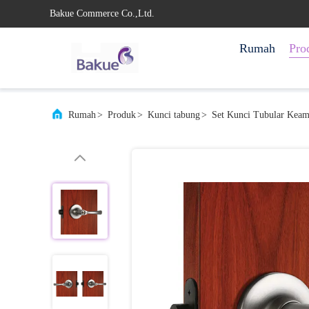
Bakue Commerce Co.,Ltd.
Rumah
Pro
Rumah
>
Produk
>
Kunci tabung
>
Set Kunci Tubular Keam