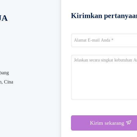
Kirimkan pertanyaa
JA
abang
n, Cina
Kirim sekarang