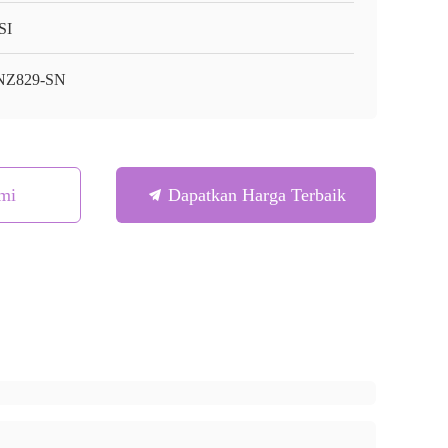
SI
NZ829-SN
mi
Dapatkan Harga Terbaik