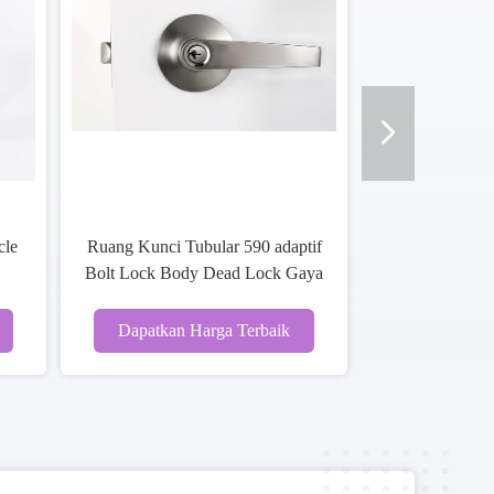
pintu tabung paduan seng
Kebijakan Privasi Komersial
an tinggi 3 Kunci Kunci
Kunci Tubular Metal Door
erunggu Nikel Satin
Lockset Square Corner Striker
patkan Harga Terbaik
Dapatkan Harga Terbaik