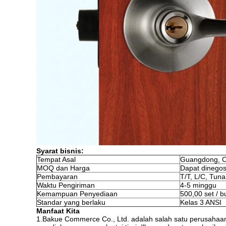
Syarat bisnis:
Tempat Asal
Guangdong, C
MOQ dan Harga
Dapat dinegos
Pembayaran
T/T, L/C, Tuna
Waktu Pengiriman
4-5 minggu
Kemampuan Penyediaan
500,00 set / b
Standar yang berlaku
Kelas 3 ANSI
Manfaat Kita
1.Bakue Commerce Co., Ltd. adalah salah satu perusahaan 