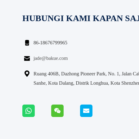
HUBUNGI KAMI KAPAN SA

86-18676799965

jade@bakue.com

Ruang 406B, Dazhong Pioneer Park, No. 1, Jalan C
Sanhe, Kota Dalang, Distrik Longhua, Kota Shenzhe