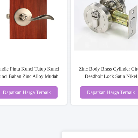
is Chrome
Kunci tabung paduan seng privasi
Kunci 
Door Kunci
kunci pintu pegangan dengan
Keaman
 seng
Chrome Plated ANSI persetujuan
P
erbaik
Dapatkan Harga Terbaik
Da