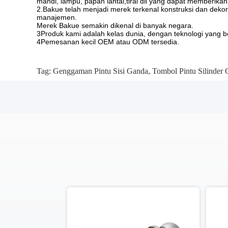
mandi, lampu, papan lantai,tirai dll yang dapat memberik
2.Bakue telah menjadi merek terkenal konstruksi dan deko
manajemen.
Merek Bakue semakin dikenal di banyak negara.
3Produk kami adalah kelas dunia, dengan teknologi yang be
4Pemesanan kecil OEM atau ODM tersedia.
Tag:
Genggaman Pintu Sisi Ganda
,
Tombol Pintu Silinder