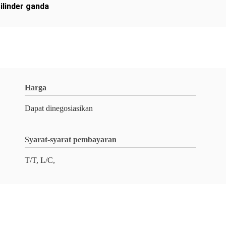
ilinder ganda
Harga
Dapat dinegosiasikan
Syarat-syarat pembayaran
T/T, L/C,