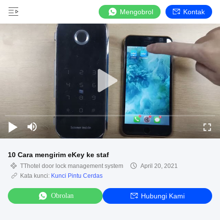
Mengobrol
Kontak
10 Cara mengirim eKey ke staf
TThotel door lock management system
April 20, 2021
Kata kunci:
Kunci Pintu Cerdas
Obrolan
Hubungi Kami