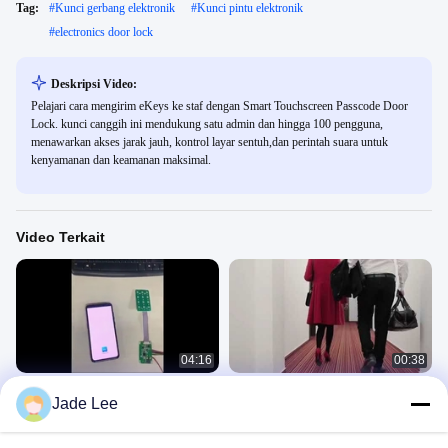
Tag:
#
Kunci gerbang elektronik
#
Kunci pintu elektronik
#
electronics door lock
Deskripsi Video:
Pelajari cara mengirim eKeys ke staf dengan Smart Touchscreen Passcode Door
Lock. kunci canggih ini mendukung satu admin dan hingga 100 pengguna,
menawarkan akses jarak jauh, kontrol layar sentuh,dan perintah suara untuk
kenyamanan dan keamanan maksimal.
Video Terkait
04:16
00:38
Manual Sistem Hotel TT
TT hotel Kunci Aplikasi
Jade Lee
TThotel Door Lock
TThotel Door Lock
Management System
Management System
April 07, 2022
September 28, 2021